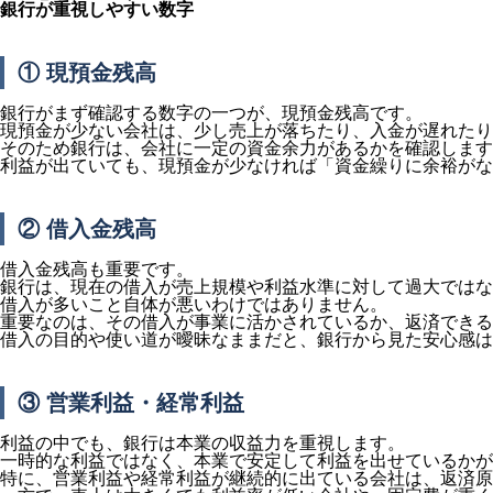
銀行が重視しやすい数字
① 現預金残高
銀行がまず確認する数字の一つが、現預金残高です。
現預金が少ない会社は、少し売上が落ちたり、入金が遅れたり
そのため銀行は、会社に一定の資金余力があるかを確認します
利益が出ていても、現預金が少なければ「資金繰りに余裕がな
② 借入金残高
借入金残高も重要です。
銀行は、現在の借入が売上規模や利益水準に対して過大ではな
借入が多いこと自体が悪いわけではありません。
重要なのは、その借入が事業に活かされているか、返済できる
借入の目的や使い道が曖昧なままだと、銀行から見た安心感は
③ 営業利益・経常利益
利益の中でも、銀行は本業の収益力を重視します。
一時的な利益ではなく、本業で安定して利益を出せているかが
特に、営業利益や経常利益が継続的に出ている会社は、返済原