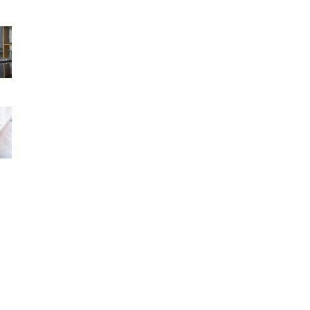
f
字、
o
本
な
r
当
ぜ
:
に
経
実
営
態
判
と
銀
断
合
行
を
っ
が
間
て
本
違
い
当
え
ま
に
る
す
見
の
か？
て
か？
い
数
る
字
数
整
字