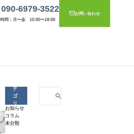
090-6979-3522
お問い合わせ
時間：月〜金 10:00〜18:00
情報
カ
テ
S
ゴ
e
リ
a
お知らせ
属人化している会社が危険な
ー
r
利益が出ているのに、お金が残らな
そ
コラム
は？
c
い会社の共通点とは？
の
未分類
h
数