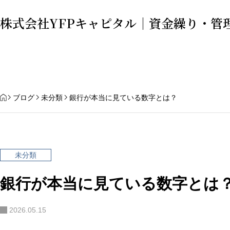
株式会社YFPキャピタル｜資金繰り・管
ホ
HOME
ブログ
未分類
銀行が本当に見ている数字とは？
未分類
銀行が本当に見ている数字とは
その数字、本当に実態と合っていま
なぜ経営判断を間違え
すか？
整理と財務戦略の重要
2026.05.15