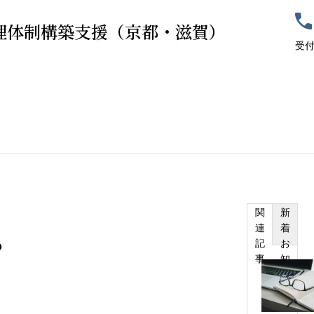
理体制構築支援（京都・滋賀）
受付
ーム
業務内容
料金体系
ご契約の流れ
よくあるご質問
ブログ
会社
関
新
連
着
記
お
？
銀行が本当に見ている数字とは？
経理が
事
知
るのか？数字
理由と
ら
性
せ